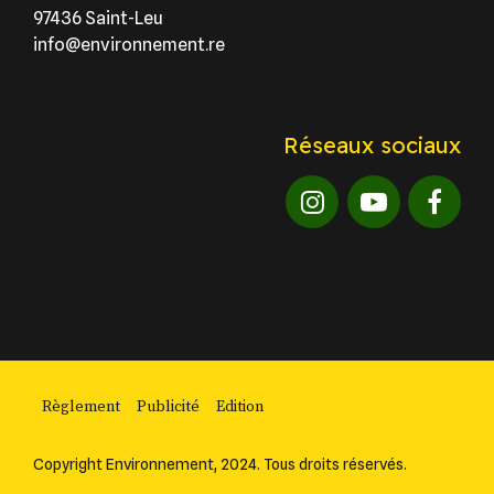
97436 Saint-Leu
info@environnement.re
Réseaux sociaux
Règlement
Publicité
Edition
Copyright Environnement, 2024. Tous droits réservés.