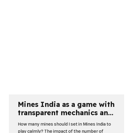
Mines India as a game with
transparent mechanics and
Provably Fair
How many mines should I set in Mines India to
play calmly? The impact of the number of