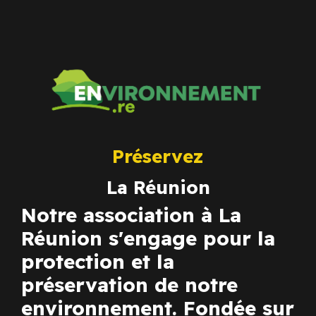
Préservez
La Réunion
Notre association à La
Réunion s'engage pour la
protection et la
préservation de notre
environnement. Fondée sur