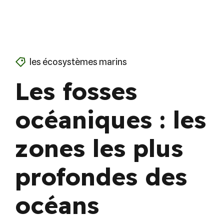
les écosystèmes marins
Les fosses
océaniques : les
zones les plus
profondes des
océans