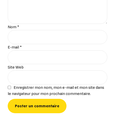
Nom *
E-mail *
Site Web
Enregistrer mon nom, mon e-mail et mon site dans
le navigateur pour mon prochain commentaire.
Poster un commentaire