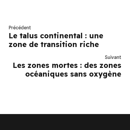
Précédent
Le talus continental : une
zone de transition riche
Suivant
Les zones mortes : des zones
océaniques sans oxygène