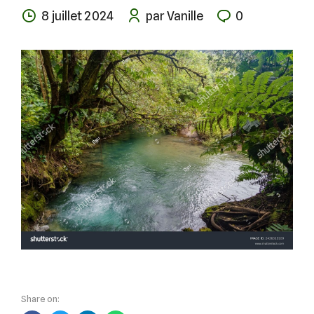
8 juillet 2024
par Vanille
0
Share on: