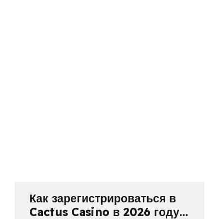
криптографический ключ с ограниченным
сроком действия, который генерируется API-
сервером платформы в момент запроса.
Согласно техническим спецификациям...
Как зарегистрироваться в
Cactus Casino в 2026 году: