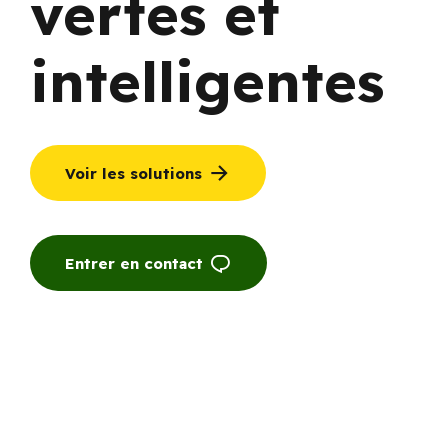
vertes et
intelligentes
Voir les solutions
Entrer en contact