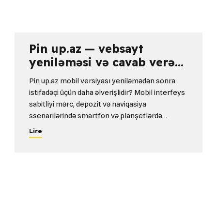
Pin up.az — vebsayt
yeniləməsi və cavab verən
interfeys
Pin up.az mobil versiyası yeniləmədən sonra
istifadəçi üçün daha əlverişlidir? Mobil interfeys
sabitliyi mərc, depozit və naviqasiya
ssenarilərində smartfon və planşetlərdə
proqnozlaşdırıla bilən səhifə davranışının əsas
Lire
təminatı kimi. Stabillik həddi dəyərləri olan Core
Web Vitals metrikləri ilə müəyyən edilir: vizual
sabitlik (Cumulative Layout Shift, CLS) ≤ 0.1,
böyük məzmunlu boya (LCP) ≤ 2.5 saniyə və...