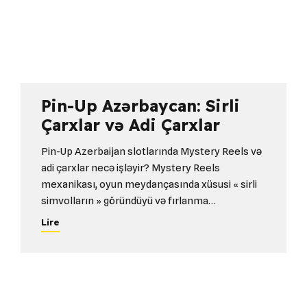
Pin-Up Azərbaycan: Sirli
Çarxlar və Adi Çarxlar
Pin-Up Azerbaijan slotlarında Mystery Reels və
adi çarxlar necə işləyir? Mystery Reels
mexanikası, oyun meydançasında xüsusi « sirli
simvolların » göründüyü və fırlanma
dayandıqdan sonra sinxron olaraq eyni baza
Lire
simvoluna çevrildiyi, çox vaxt yüksək ödənişli
simvollar qrupundan olduğu bir çarx sistemidir.
2017-ci ildə buraxılan Red Tiger-in orijinal
Mystery Reels slotu, klassik 5×3 şəbəkəsindən
və təxminən 20 ödəmə...