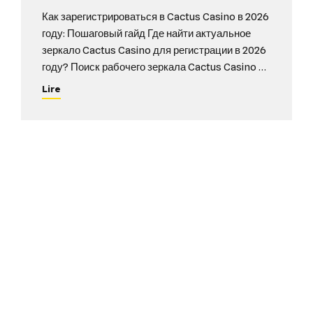
Пошаговый гайд
Как зарегистрироваться в Cactus Casino в 2026
году: Пошаговый гайд Где найти актуальное
зеркало Cactus Casino для регистрации в 2026
году? Поиск рабочего зеркала Cactus Casino в
2026 году обусловлен динамической
Lire
активностью автоматизированных систем
блокировки, таких как обновленная нейросеть
«Окулюс» (разработка Роскомнадзора 2024–
2025 гг.), которая способна идентифицировать
альтернативные доменные имена в течение
нескольких часов после...