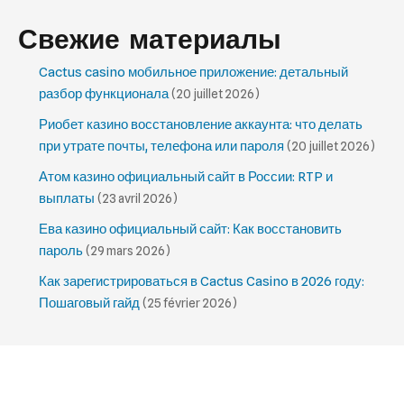
Свежие материалы
Cactus casino мобильное приложение: детальный
разбор функционала
(20 juillet 2026)
Риобет казино восстановление аккаунта: что делать
при утрате почты, телефона или пароля
(20 juillet 2026)
Атом казино официальный сайт в России: RTP и
выплаты
(23 avril 2026)
Ева казино официальный сайт: Как восстановить
пароль
(29 mars 2026)
Как зарегистрироваться в Cactus Casino в 2026 году:
Пошаговый гайд
(25 février 2026)