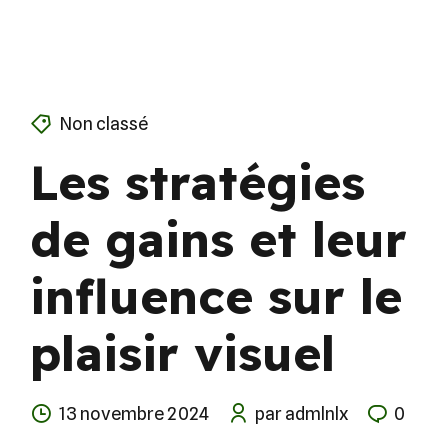
Non classé
Les stratégies
de gains et leur
influence sur le
plaisir visuel
13 novembre 2024
par admlnlx
0