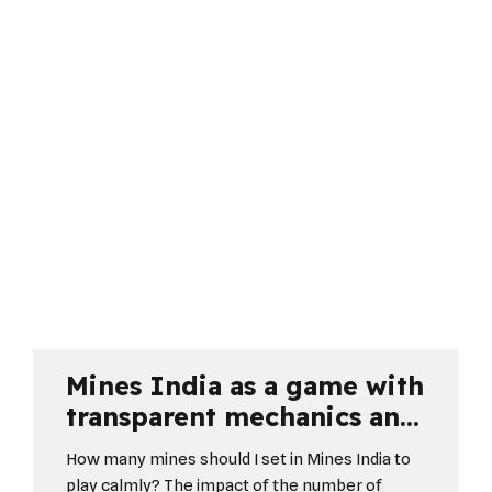
Mines India as a game with
transparent mechanics and
Provably Fair
How many mines should I set in Mines India to
play calmly? The impact of the number of