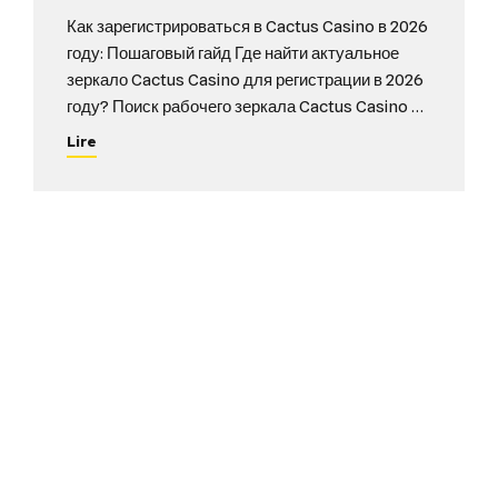
Пошаговый гайд
Как зарегистрироваться в Cactus Casino в 2026
году: Пошаговый гайд Где найти актуальное
зеркало Cactus Casino для регистрации в 2026
году? Поиск рабочего зеркала Cactus Casino в
2026 году обусловлен динамической
Lire
активностью автоматизированных систем
блокировки, таких как обновленная нейросеть
«Окулюс» (разработка Роскомнадзора 2024–
2025 гг.), которая способна идентифицировать
альтернативные доменные имена в течение
нескольких часов после...