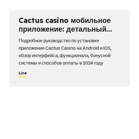
Cactus casino мобильное
приложение: детальный
разбор функционала
Подробное руководство по установке
приложения Cactus Casino на Android и iOS,
обзор интерфейса, функционала, бонусной
системы и способов оплаты в 2024 году
Lire