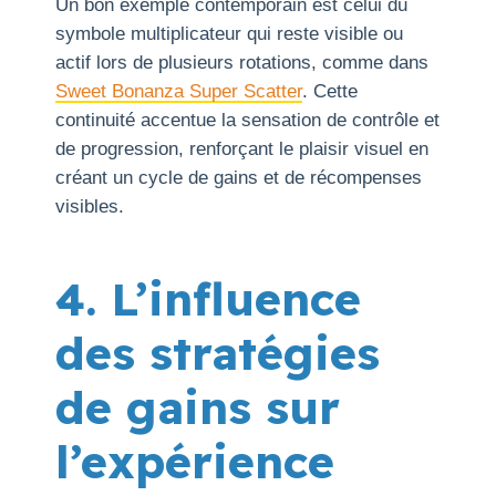
Un bon exemple contemporain est celui du
symbole multiplicateur qui reste visible ou
actif lors de plusieurs rotations, comme dans
Sweet Bonanza Super Scatter
. Cette
continuité accentue la sensation de contrôle et
de progression, renforçant le plaisir visuel en
créant un cycle de gains et de récompenses
visibles.
4. L’influence
des stratégies
de gains sur
l’expérience