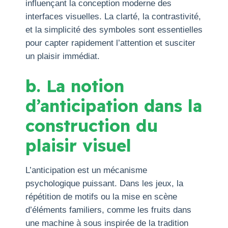
influençant la conception moderne des
interfaces visuelles. La clarté, la contrastivité,
et la simplicité des symboles sont essentielles
pour capter rapidement l’attention et susciter
un plaisir immédiat.
b. La notion
d’anticipation dans la
construction du
plaisir visuel
L’anticipation est un mécanisme
psychologique puissant. Dans les jeux, la
répétition de motifs ou la mise en scène
d’éléments familiers, comme les fruits dans
une machine à sous inspirée de la tradition