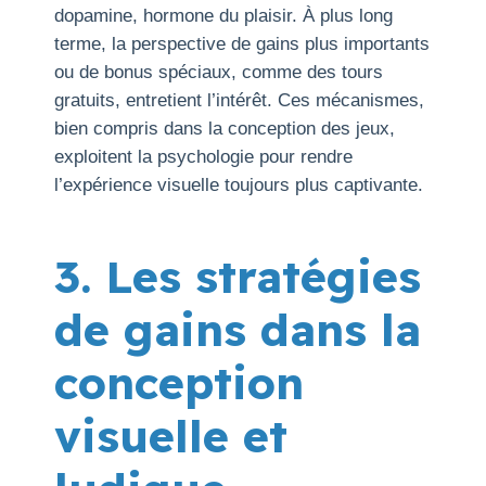
dopamine, hormone du plaisir. À plus long
terme, la perspective de gains plus importants
ou de bonus spéciaux, comme des tours
gratuits, entretient l’intérêt. Ces mécanismes,
bien compris dans la conception des jeux,
exploitent la psychologie pour rendre
l’expérience visuelle toujours plus captivante.
3. Les stratégies
de gains dans la
conception
visuelle et