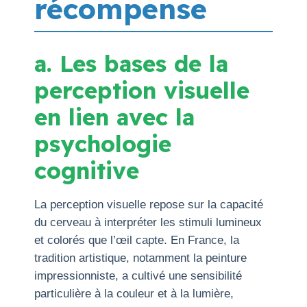
récompense
a. Les bases de la
perception visuelle
en lien avec la
psychologie
cognitive
La perception visuelle repose sur la capacité
du cerveau à interpréter les stimuli lumineux
et colorés que l’œil capte. En France, la
tradition artistique, notamment la peinture
impressionniste, a cultivé une sensibilité
particulière à la couleur et à la lumière,