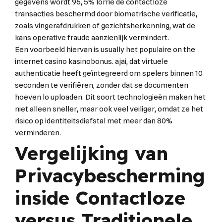
gegevens wordt 96, 5% lorrie de contactloze
transacties beschermd door biometrische verificatie,
zoals vingerafdrukken of gezichtsherkenning, wat de
kans operative fraude aanzienlijk vermindert.
Een voorbeeld hiervan is usually het populaire on the
internet casino kasinobonus. ajai, dat virtuele
authenticatie heeft geïntegreerd om spelers binnen 10
seconden te verifiëren, zonder dat se documenten
hoeven lo uploaden. Dit soort technologieën maken het
niet alleen sneller, maar ook veel veiliger, omdat ze het
risico op identiteitsdiefstal met meer dan 80%
verminderen.
Vergelijking van
Privacybescherming
inside Contactloze
versus Traditionele