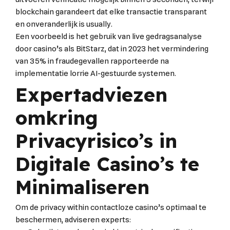
blockchain garandeert dat elke transactie transparant
en onveranderlijk is usually.
Een voorbeeld is het gebruik van live gedragsanalyse
door casino’s als BitStarz, dat in 2023 het vermindering
van 35% in fraudegevallen rapporteerde na
implementatie lorrie AI-gestuurde systemen.
Expertadviezen
omkring
Privacyrisico’s in
Digitale Casino’s te
Minimaliseren
Om de privacy within contactloze casino’s optimaal te
beschermen, adviseren experts: