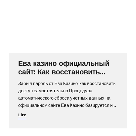
Ева казино официальный
сайт: Как восстановить
пароль
Забыл пароль от Ева Казино: как восстановить
доступ самостоятельно Процедура
автоматического сброса учетных данных на
официальном сайте Ева Казино базируется на
протоколе передачи одноразовых токенов
Lire
через верифицированные каналы связи, такие
как электронная почта или SMS. Токен
представляет собой уникальный