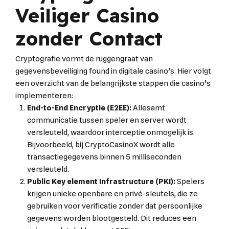
Veiliger Casino
zonder Contact
Cryptografie vormt de ruggengraat van
gegevensbeveiliging found in digitale casino’s. Hier volgt
een overzicht van de belangrijkste stappen die casino’s
implementeren:
End-to-End Encryptie (E2EE):
Allesamt
communicatie tussen speler en server wordt
versleuteld, waardoor interceptie onmogelijk is.
Bijvoorbeeld, bij CryptoCasinoX wordt alle
transactiegegevens binnen 5 milliseconden
versleuteld.
Public Key element Infrastructure (PKI):
Spelers
krijgen unieke openbare en privé-sleutels, die ze
gebruiken voor verificatie zonder dat persoonlijke
gegevens worden blootgesteld. Dit reduces een