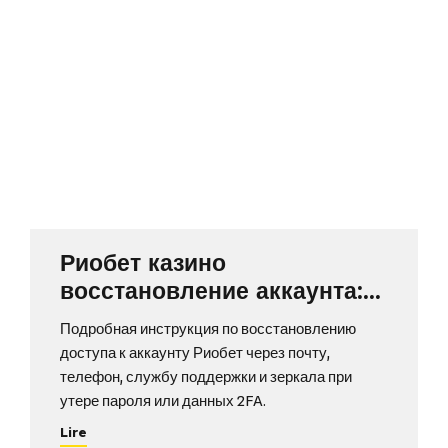
Риобет казино
восстановление аккаунта:
что делать при утрате
Подробная инструкция по восстановлению
почты, телефона или
доступа к аккаунту Риобет через почту,
пароля
телефон, службу поддержки и зеркала при
утере пароля или данных 2FA.
Lire