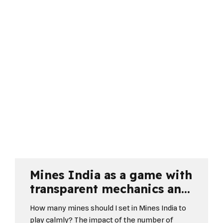
Mines India as a game with
transparent mechanics and
Provably Fair
How many mines should I set in Mines India to
play calmly? The impact of the number of