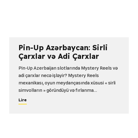
Pin-Up Azərbaycan: Sirli
Çarxlar və Adi Çarxlar
Pin-Up Azerbaijan slotlarında Mystery Reels və
adi çarxlar necə işləyir? Mystery Reels
mexanikası, oyun meydançasında xüsusi « sirli
simvolların » göründüyü və fırlanma
dayandıqdan sonra sinxron olaraq eyni baza
Lire
simvoluna çevrildiyi, çox vaxt yüksək ödənişli
simvollar qrupundan olduğu bir çarx sistemidir.
2017-ci ildə buraxılan Red Tiger-in orijinal
Mystery Reels slotu, klassik 5×3 şəbəkəsindən
və təxminən 20 ödəmə...