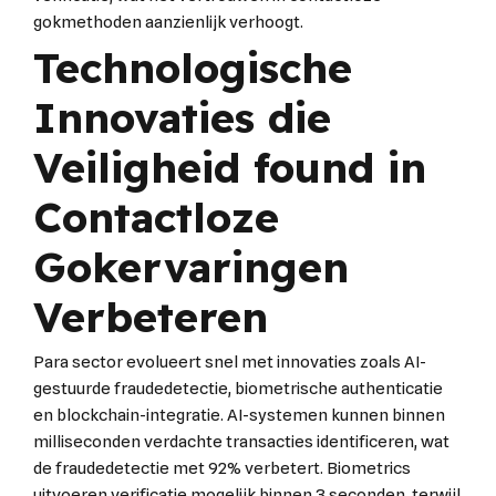
gokmethoden aanzienlijk verhoogt.
Technologische
Innovaties die
Veiligheid found in
Contactloze
Gokervaringen
Verbeteren
Para sector evolueert snel met innovaties zoals AI-
gestuurde fraudedetectie, biometrische authenticatie
en blockchain-integratie. AI-systemen kunnen binnen
milliseconden verdachte transacties identificeren, wat
de fraudedetectie met 92% verbetert. Biometrics
uitvoeren verificatie mogelijk binnen 3 seconden, terwijl