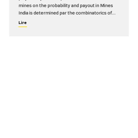
mines on the probability and payout in Mines
India is determined par the combinatorics of
the board: on a 5×5 grid (25 cells), each
Lire
additional mine reduces the proportion of safe
cells and accelerates the multiplier growth,...