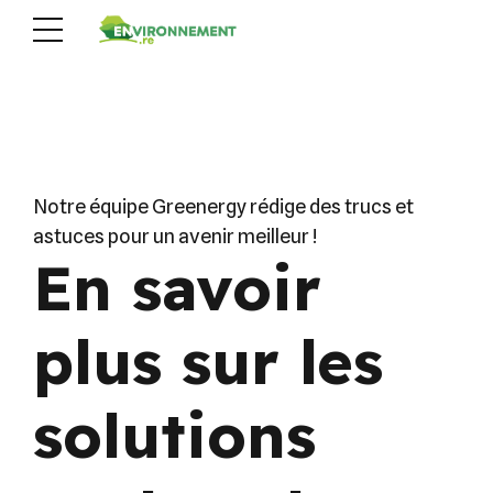
Notre équipe Greenergy rédige des trucs et
astuces pour un avenir meilleur !
En savoir
plus sur les
solutions