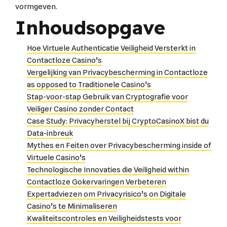
vormgeven.
Inhoudsopgave
Hoe Virtuele Authenticatie Veiligheid Versterkt in
Contactloze Casino’s
Vergelijking van Privacybescherming in Contactloze
as opposed to Traditionele Casino’s
Stap-voor-stap Gebruik van Cryptografie voor
Veiliger Casino zonder Contact
Case Study: Privacyherstel bij CryptoCasinoX bist du
Data-inbreuk
Mythes en Feiten over Privacybescherming inside of
Virtuele Casino’s
Technologische Innovaties die Veiligheid within
Contactloze Gokervaringen Verbeteren
Expertadviezen om Privacyrisico’s on Digitale
Casino’s te Minimaliseren
Kwaliteitscontroles en Veiligheidstests voor